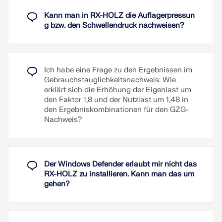
Verformungen ausgegeben werden sollen
Simpson Strongtie zu Verfügung. Diese
oder nicht
Komponentenserie ist mit der US-amerikanischen
Kann man in RX-HOLZ die Auflagerpressun
Norm ICC-ES kompatibel.
g bzw. den Schwellendruck nachweisen?
Anpassung der empfohlenen Grenzwerte für
die Verformungsnachweise
Weiterlesen
Festlegung der Parameter für die
Durchführung der Brandschutznachweise
nach dem vereinfachten Verfahren
Ich habe eine Frage zu den Ergebnissen im
(wahlweise für F 30-B, F 60-B, F 90-B und
Gebrauchstauglichkeitsnachweis: Wie
benutzerdefiniert)
erklärt sich die Erhöhung der Eigenlast um
den Faktor 1,8 und der Nutzlast um 1,48 in
Ermittlung des Kippmomentes für
Bemessung folgender Trägerarten:
den Ergebniskombinationen für den GZG-
Gabellagerung
Parallelträger
Nachweis?
Festlegung der Auflagerbedingungen des
Pultdachträger
Trägers
Satteldachträger mit geradem Untergurt
Optimierung des Trägers durch:
Bogenträger
Veränderung der Trägerhöhe
Der Windows Defender erlaubt mir nicht das
Satteldachträger mit geneigtem Untergurt
RX-HOLZ zu installieren. Kann man das um
Veränderung der Ansichtsfläche des Trägers
und konstanter Höhe
gehen?
Querschnittsbreite
Satteldachträger mit geneigtem Untergurt
Abstand seitlicher Halterungen
und veränderlicher Höhe
Fischbauchträger - Parabelförmig