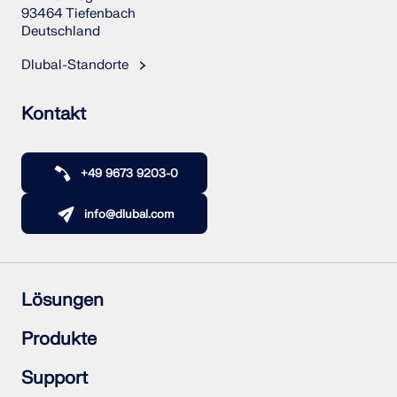
93464 Tiefenbach
Deutschland
Dlubal-Standorte
Kontakt
+49 9673 9203-0
info@dlubal.com
Lösungen
Stahlbetonbau
Produkte
Stahlbau
Holzbau
RFEM 6
Support
Stahlanschlüsse
RSTAB 9