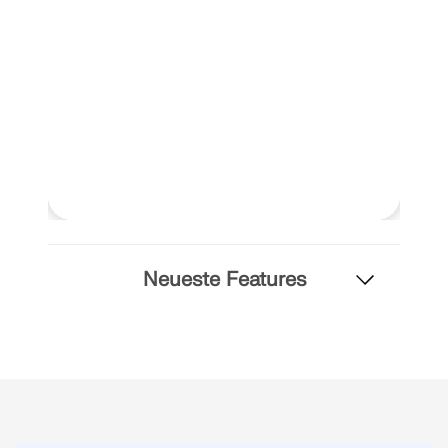
MEHR ERFAHREN
Neueste Features
Geo-Zonen-Tool
Der Dlubal-Onlinedienst bietet Zonenkarten zur
schnellen Ermittlung von Schneelasten,
Windgeschwindigkeiten und seismischen Daten.