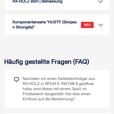
RX-HOLZ BSH | Bemessung
Komponentenserie "HUSTF (Simpso
NEU
n Strongtie)"
Häufig gestellte Fragen (FAQ)
Im Modul RX-HOLZ BSH können folgende
Nachdem ich einen Satteldachträger aus
Einstellungen zur Berechnung vorgenommen
RX-HOLZ in RFEM 5 /RSTAB 8 geöffnet
werden:
habe, wird dieser mit einem Spalt im
Durchzuführende Nachweise:
Firstbereich dargestellt. Hat dies einen
Auswahl der Nachweise, die geführt werden
Einfluss auf die Berechnung?
sollen
Im Add-On Komponenten stehen Ihnen u. a.
Festlegung, ob die Lagerkräfte und
Balkenschuhe des Typs HUSTF des Herstellers