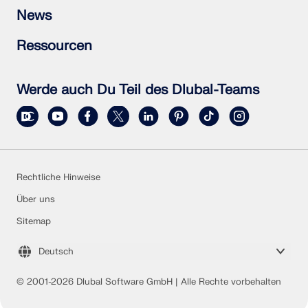
RSECTION 1
Häufig gestellte Fragen (FAQs)
News
RWIND 3
Individuelle Frage stellen
Schneelastzonen, Windzonen und Erdbebenzonen
Newsletter abonnieren
Ressourcen
Vertriebsteam kontaktieren
Aktuelle Nachrichten
Veranstaltungsübersicht
Vollversion zum Testen herunterladen
Online-Schulungen
Kundenprojekt einreichen
Werde auch Du Teil des Dlubal-Teams
Kundenprojekte
Online-Handbücher
Rechtliche Hinweise
Über uns
Sitemap
Deutsch
© 2001-2026 Dlubal Software GmbH | Alle Rechte vorbehalten