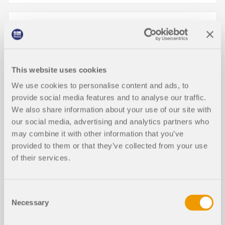
Schubverformungen von Stabtragwe
rken im Holzbau
This website uses cookies
Torsionsnachweis an BSH-Trägern
We use cookies to personalise content and ads, to
provide social media features and to analyse our traffic.
We also share information about your use of our site with
Querschnittsoptimierung im Grenzzu
our social media, advertising and analytics partners who
NEU
stand der Gebrauchstauglichkeit
may combine it with other information that you’ve
provided to them or that they’ve collected from your use
In der gängigen Literatur werden die Formeln zur
of their services.
händischen Schnittgrößen- beziehungsweise
Verformungsberechnung meist ohne
Berücksichtigung der Schubverformung
Consent
Screenshots
angegeben. Speziell im Holzbau werden die
Necessary
Selection
Verformungen resultierend aus der Querkraft
dadurch oftmals unterschätzt.