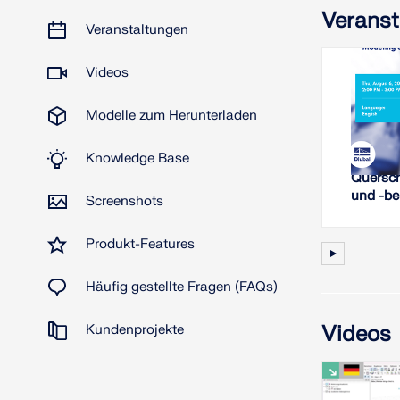
Veranst
Veranstaltungen
Videos
6. A
Modelle zum Herunterladen
W
Knowledge Base
Neuigke
Quersch
und -b
Screenshots
RSECT
Produkt-Features
Häufig gestellte Fragen (FAQs)
Videos
Kundenprojekte