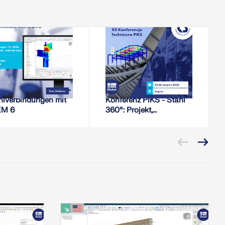
13. August 2026
25. August 2026 - 26.
August 2026
WEBINAR
KONFERENZ
ifigkeitsanalyse von
XII. Technische
hlverbindungen mit
Konferenz PIKS - Stahl
EM 6
360°: Projekt,
Herstellung, Baugruppe