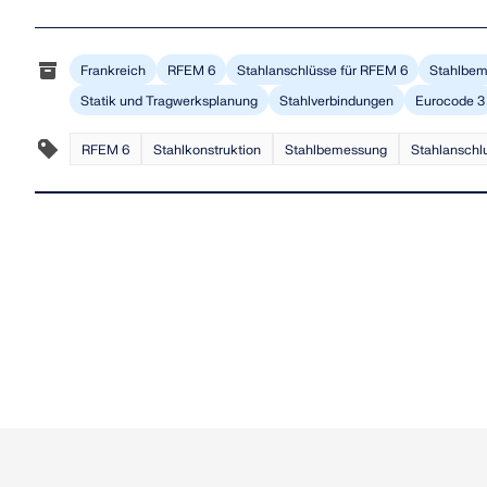
Frankreich
RFEM 6
Stahlanschlüsse für RFEM 6
Stahlbem
Statik und Tragwerksplanung
Stahlverbindungen
Eurocode 3
RFEM 6
Stahlkonstruktion
Stahlbemessung
Stahlanschl