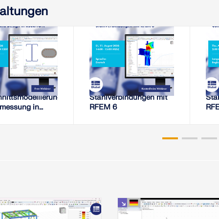
altungen
ugust 2026
11. August 2026
EBINAR
WEBINAR
iten für
Steifigkeitsanalyse von
Ste
nittsmodellierung
Stahlverbindungen mit
Sta
emessung in
RFEM 6
RF
ION