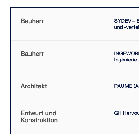
Bauherr
SYDEV – E
und -verte
Bauherr
INGEWORK
Ingénierie
Architekt
PAUME (Ag
Entwurf und
GH Hervo
Konstruktion