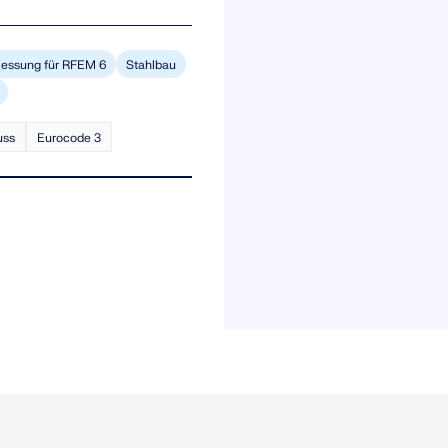
essung für RFEM 6
Stahlbau
uss
Eurocode 3