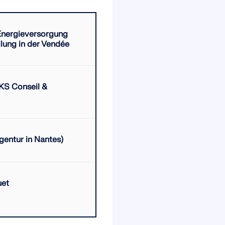
nergieversorgung
ilung in der Vendée
S Conseil &
entur in Nantes)
uet