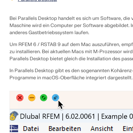
Bei Parallels Desktop handelt es sich um Software, die vi
MEHR ERFAHREN
Maschine wird ein Computer per Software abgebildet. I
anderes Gastbetriebssystem laufen.
Um RFEM 6 / RSTAB 9 auf dem Mac auszuführen, empfe
Überholte Produkte
zu installieren. Bei aktuellen Macs mit M-Prozessor wir
Parallels Desktop bietet gleich die Installation des pa
In Parallels Desktop gibt es den sogenannten Kohären
Programme in macOS-Oberfläche integriert dargestellt.