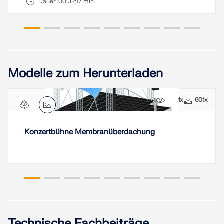
Dauer:
00:32:17 min
LASTZONEN PRÜFEN
Modelle zum Herunterladen
5661x
601x
Konzertbühne Membranüberdachung
Überholte Produkte
Technische Fachbeiträge