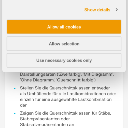
Aluminiumbemessung verfügbar.
Die Querschnittsklassifizierung erfolgt im Rahmen
Show details
der Stahl- bzw. Aluminiumbemessung x-
stellenweise und kann daher über die Stablänge
hinweg variieren. Außerdem ist die
Allow all cookies
Querschnittsklasse abhängig von den
einwirkenden Schnittgrößen.
Allow selection
Dank verschiedener Darstellungsoptionen, können
Sie die grafische Ergebnisdarstellung der
Querschnittsklassen benutzerdefiniert steuern:
Use necessary cookies only
Wählen Sie zwischen verschiedenen
Darstellungsarten ('Zweifarbig', 'Mit Diagramm',
'Ohne Diagramm', 'Querschnitt farbig')
Stellen Sie die Querschnittsklassen entweder
als Umhüllende für alle Lastkombinationen oder
einzeln für eine ausgewählte Lastkombination
dar
Zeigen Sie die Querschnittsklassen für Stäbe,
Stabrepräsentanten oder
Stabsatzrepräsentanten an