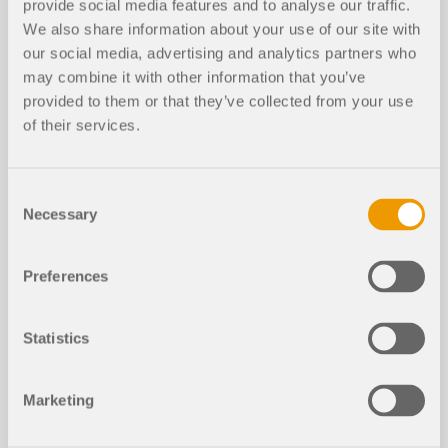
provide social media features and to analyse our traffic.
analytische Berechnungsformeln abhängig vom
We also share information about your use of our site with
Durchstanzobjekttyp. Zum Ende des Fachbeitrages
Grafische Darstellung der Querschni
NEU
werden die unterschiedlichen Ergebnisse
our social media, advertising and analytics partners who
ttsklassifizierung
miteinander verglichen.
may combine it with other information that you’ve
provided to them or that they’ve collected from your use
Weiterlesen
of their services.
Consent
Necessary
Selection
Preferences
Statistics
Die Querschnittsklasse lässt sich als grafische
Ergebnisgröße anzeigen.
Marketing
Dieses Feature ist für alle Bemessungsnormen der
Add-Ons Stahlbemessung und