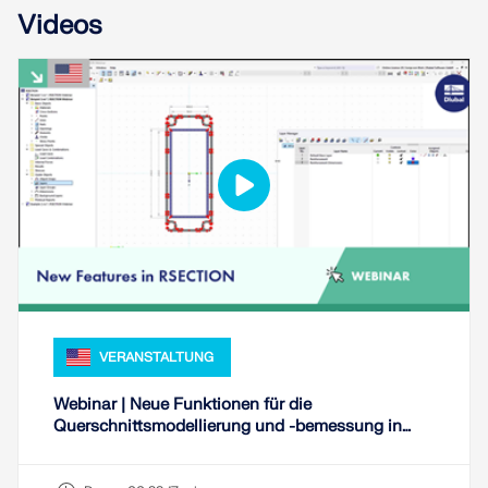
Videos
MEHR ERFAHREN
VERANSTALTUNG
Geo-Zonen-Tool
Webinar | Neue Funktionen für die
Der Dlubal-Onlinedienst bietet Zonenkarten zur
Querschnittsmodellierung und -bemessung in
schnellen Ermittlung von Schneelasten,
RSECTION
Windgeschwindigkeiten und seismischen Daten.