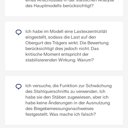
eines Anschlusses in der statischen Analyse
lassen sich löschen und verschieben.
des Hauptmodells berücksichtigt?
Weiterlesen
Weiterlesen
Ich habe im Modell eine Lastexzentrizität
eingestellt, sodass die Last auf den
Obergurt des Trägers wirkt. Die Bewertung
berücksichtigt dies jedoch nicht. Das
kritische Moment entspricht der
stabilisierenden Wirkung. Warum?
Ich versuche, die Funktion zur Schwächung
des Stahlquerschnitts zu verwenden. Ich
habe sie den Stäben zugewiesen, aber ich
habe keine Änderungen in der Ausnutzung
des Biegebemessungsnachweises
festgestellt. Was mache ich falsch?