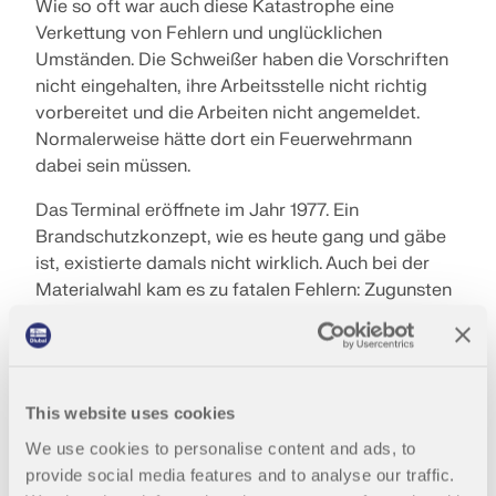
Wie so oft war auch diese Katastrophe eine
Verkettung von Fehlern und unglücklichen
Umständen. Die Schweißer haben die Vorschriften
nicht eingehalten, ihre Arbeitsstelle nicht richtig
vorbereitet und die Arbeiten nicht angemeldet.
Normalerweise hätte dort ein Feuerwehrmann
dabei sein müssen.
Das Terminal eröffnete im Jahr 1977. Ein
Brandschutzkonzept, wie es heute gang und gäbe
ist, existierte damals nicht wirklich. Auch bei der
Materialwahl kam es zu fatalen Fehlern: Zugunsten
der Kostenersparnis wurde in der Isolierung der
Zwischendecke schnell brennbares Material
verbaut, das die Ausbreitung des Feuers förderte.
Zur schnellen Ausbreitung trug auch die Verstabung
This website uses cookies
der Belüftungsanlagen bei. Die Klimaanalage
We use cookies to personalise content and ads, to
begünstigte außerdem die Verbreitung des Rauchs,
provide social media features and to analyse our traffic.
sodass er auch in eigentlich nicht betroffene