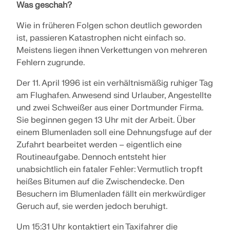
zur Seite.
Was geschah?
SUPPORT ERHALTEN
OFFENE STELLEN ENTDECKEN
KOSTENLOSE LIZENZ ERHALTEN
Wie in früheren Folgen schon deutlich geworden
RWIND 3
MIT DEM SUPPORT IN VERBINDUNG TRETEN
ist, passieren Katastrophen nicht einfach so.
Meistens liegen ihnen Verkettungen von mehreren
CFD-Software für digitale Windkanäle
Fehlern zugrunde.
Der 11. April 1996 ist ein verhältnismäßig ruhiger Tag
Weitere Infos
am Flughafen. Anwesend sind Urlauber, Angestellte
und zwei Schweißer aus einer Dortmunder Firma.
Sie beginnen gegen 13 Uhr mit der Arbeit. Über
einem Blumenladen soll eine Dehnungsfuge auf der
Dlubal API
Zufahrt bearbeitet werden – eigentlich eine
Routineaufgabe. Dennoch entsteht hier
unabsichtlich ein fataler Fehler: Vermutlich tropft
Ihr Tor zur parametrischen Modellierung und
Automatisierung
heißes Bitumen auf die Zwischendecke. Den
Besuchern im Blumenladen fällt ein merkwürdiger
API entdecken
Geruch auf, sie werden jedoch beruhigt.
Um 15:31 Uhr kontaktiert ein Taxifahrer die