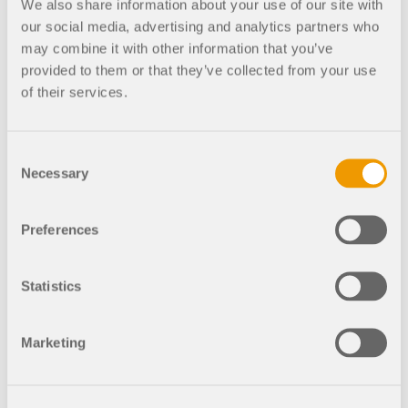
We also share information about your use of our site with
Bereiche gelangte.
our social media, advertising and analytics partners who
Es gab keine Sprinkleranlagen, keine
may combine it with other information that you’ve
Brandschutztüren und, wie erwähnt, keine
provided to them or that they’ve collected from your use
Fluchtwege aus der Air France Lounge. Durch
of their services.
unterschiedliche Funkfrequenzen der Feuerwehren
trafen die meisten Einsatzkräfte sehr spät ein. Für
die ortsfremden Feuerwehrleute standen zudem
Consent
keine Gebäudepläne zur Verfügung.
Necessary
Selection
Der Prozess
Preferences
Bei der Brandkatastrophe entstand ein Schaden
von ca. einer Milliarde Mark. Im Dezember 1999
Statistics
begann der Prozess. Er verlief jedoch sehr
schleppend, und vieles ging schief.
Marketing
Insgesamt waren neun Menschen angeklagt,
darunter Architekten, Manager, Schweißer und
Brandschutzverantwortliche. Nach fünfeinhalb