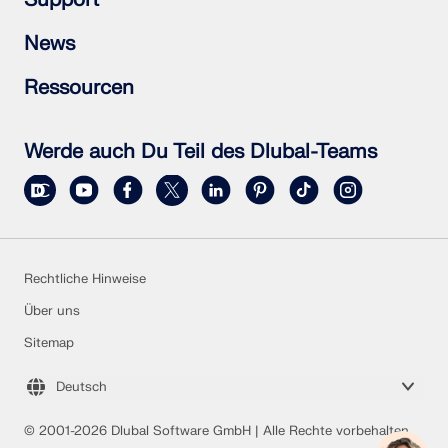
Stahlanschlüsse
RSTAB 9
RSECTION 1
Häufig gestellte Fragen (FAQs)
News
RWIND 3
Individuelle Frage stellen
Schneelastzonen, Windzonen und Erdbebenzonen
Newsletter abonnieren
Ressourcen
Vertriebsteam kontaktieren
Aktuelle Nachrichten
Veranstaltungsübersicht
Vollversion zum Testen herunterladen
Online-Schulungen
Kundenprojekt einreichen
Werde auch Du Teil des Dlubal-Teams
Kundenprojekte
Online-Handbücher
Rechtliche Hinweise
Über uns
Sitemap
Deutsch
© 2001-2026 Dlubal Software GmbH | Alle Rechte vorbehalten