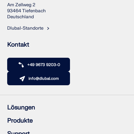
Am Zellweg 2
93464 Tiefenbach
Deutschland
Dlubal-Standorte
Kontakt
+49 9673 9203-0
info@dlubal.com
Lösungen
Stahlbetonbau
Produkte
Stahlbau
Holzbau
RFEM 6
Support