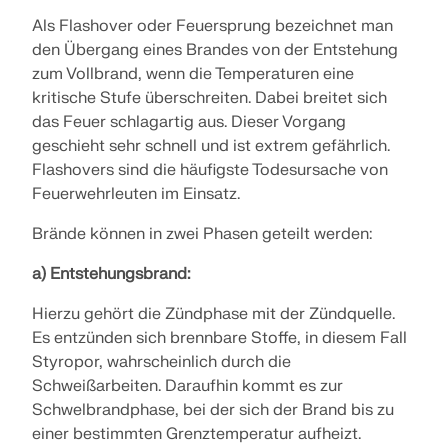
MEHR ERFAHREN
Als Flashover oder Feuersprung bezeichnet man
den Übergang eines Brandes von der Entstehung
zum Vollbrand, wenn die Temperaturen eine
kritische Stufe überschreiten. Dabei breitet sich
das Feuer schlagartig aus. Dieser Vorgang
geschieht sehr schnell und ist extrem gefährlich.
Flashovers sind die häufigste Todesursache von
Feuerwehrleuten im Einsatz.
Brände können in zwei Phasen geteilt werden:
a) Entstehungsbrand:
Hierzu gehört die Zündphase mit der Zündquelle.
Es entzünden sich brennbare Stoffe, in diesem Fall
Geo-Zonen-Tool
Styropor, wahrscheinlich durch die
Der Dlubal-Onlinedienst bietet Zonenkarten zur
Schweißarbeiten. Daraufhin kommt es zur
schnellen Ermittlung von Schneelasten,
Schwelbrandphase, bei der sich der Brand bis zu
Windgeschwindigkeiten und seismischen Daten.
einer bestimmten Grenztemperatur aufheizt.