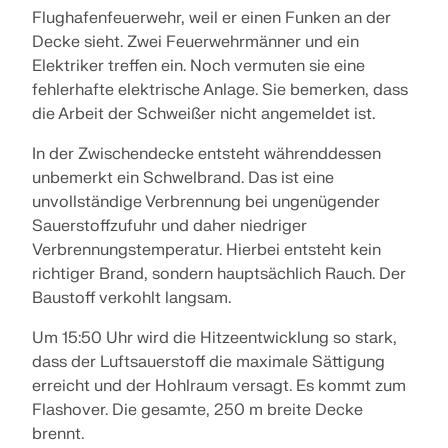
Flughafenfeuerwehr, weil er einen Funken an der
API Dokumentation
Decke sieht. Zwei Feuerwehrmänner und ein
Index
Elektriker treffen ein. Noch vermuten sie eine
fehlerhafte elektrische Anlage. Sie bemerken, dass
Erste Schritte
die Arbeit der Schweißer nicht angemeldet ist.
Anwendungen
In der Zwischendecke entsteht währenddessen
Modellobjekte
unbemerkt ein Schwelbrand. Das ist eine
Abos & Preise
unvollständige Verbrennung bei ungenügender
Beispiele
Sauerstoffzufuhr und daher niedriger
Verbrennungstemperatur. Hierbei entsteht kein
richtiger Brand, sondern hauptsächlich Rauch. Der
Baustoff verkohlt langsam.
FEM für Stahlverbindungen
Um 15:50 Uhr wird die Hitzeentwicklung so stark,
Entwerfen und analysieren Sie Stahlverbindungen
dass der Luftsauerstoff die maximale Sättigung
mit CBFEM gemäß EN 1993-1-8 und AISC 360,
erreicht und der Hohlraum versagt. Es kommt zum
vollständig integriert in RFEM 6 für schnellere und
Flashover. Die gesamte, 250 m breite Decke
genauere Arbeitsabläufe in der Tragwerksplanung.
brennt.