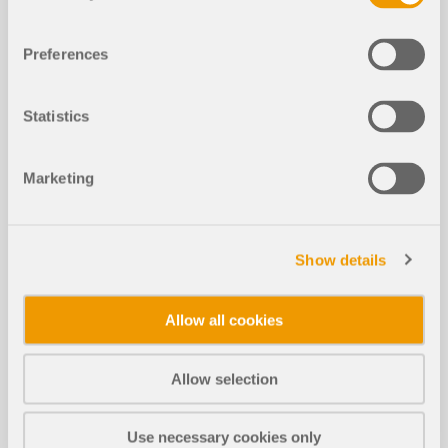
Veranstaltungen
Preferences
8. September 2026 - 9. September 2026
Statistics
KONFERENZ
Marketing
Statik von Bauten Pilsen 2026
Show details
Allow all cookies
Videos
Allow selection
Use necessary cookies only