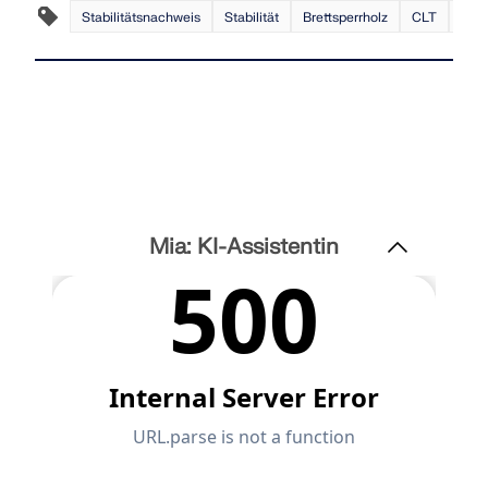
Stabilitätsnachweis
Stabilität
Brettsperrholz
CLT
Ersa
Mia: KI-Assistentin