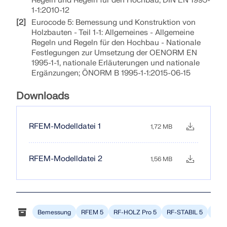
Regeln und Regeln für den Hochbau; DIN EN 1995-
1-1:2010-12
Eurocode 5: Bemessung und Konstruktion von
Holzbauten - Teil 1-1: Allgemeines - Allgemeine
Regeln und Regeln für den Hochbau - Nationale
Festlegungen zur Umsetzung der OENORM EN
1995-1-1, nationale Erläuterungen und nationale
Ergänzungen; ÖNORM B 1995-1-1:2015-06-15
Downloads
RFEM-Modelldatei 1
1,72 MB
RFEM-Modelldatei 2
1,56 MB
Bemessung
RFEM 5
RF-HOLZ Pro 5
RF-STABIL 5
Holz