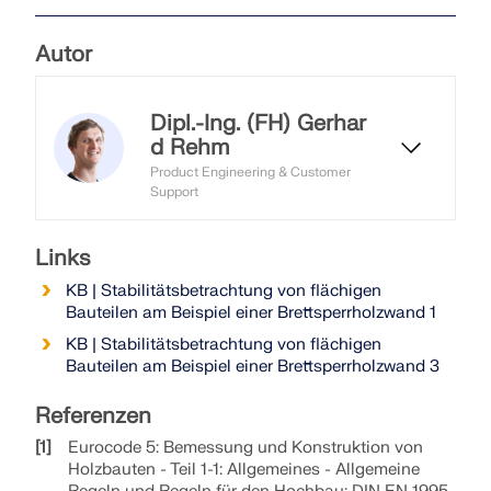
Autor
Dipl.-Ing. (FH) Gerhar
d Rehm
Product Engineering & Customer
Support
Gerhard ist im Product Engineering
im Bereich Holzbau tätig und
Links
unterstützt zusätzlich im Customer
KB | Stabilitätsbetrachtung von flächigen
Support. Seine
Bauteilen am Beispiel einer Brettsperrholzwand 1
Entwicklungserfahrung nutzt er für
praxisnahe und umsetzbare
KB | Stabilitätsbetrachtung von flächigen
Lösungen.
Bauteilen am Beispiel einer Brettsperrholzwand 3
Referenzen
Eurocode 5: Bemessung und Konstruktion von
Holzbauten - Teil 1-1: Allgemeines - Allgemeine