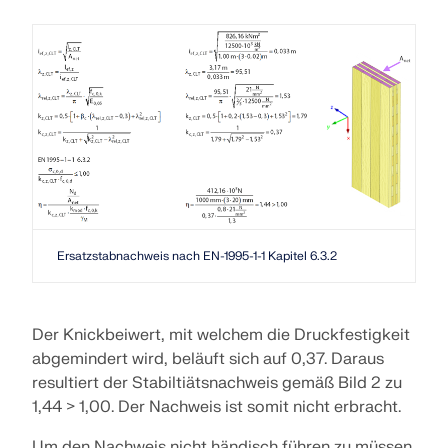
API Dokumentation
Index
Erste Schritte
Anwendungen
Modellobjekte
Abos & Preise
Beispiele
Ersatzstabnachweis nach EN-1995-1-1 Kapitel 6.3.2
FEM für Stahlverbindungen
Der Knickbeiwert, mit welchem die Druckfestigkeit
Entwerfen und analysieren Sie Stahlverbindungen
abgemindert wird, beläuft sich auf 0,37. Daraus
mit CBFEM gemäß EN 1993-1-8 und AISC 360,
resultiert der Stabiltiätsnachweis gemäß Bild 2 zu
vollständig integriert in RFEM 6 für schnellere und
1,44 > 1,00. Der Nachweis ist somit nicht erbracht.
genauere Arbeitsabläufe in der Tragwerksplanung.
Um den Nachweis nicht händisch führen zu müssen,