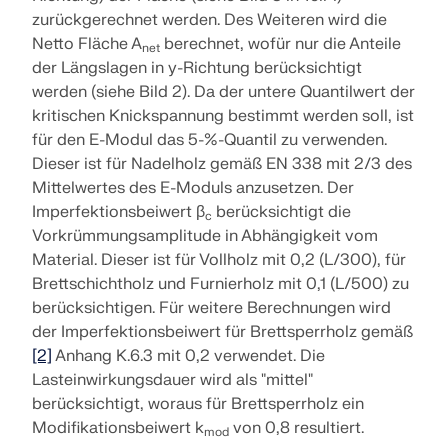
Werden Sie Teil eines weltweit führenden Anbieters
zur Seite.
zurückgerechnet werden. Des Weiteren wird die
von Ingenieursoftware und bringen Sie Ihre Karriere
SUPPORT ERHALTEN
auf ein neues Niveau.
Netto Fläche A
berechnet, wofür nur die Anteile
KOSTENLOSE LIZENZ ERHALTEN
net
RWIND 3
MIT DEM SUPPORT IN VERBINDUNG TRETEN
der Längslagen in y-Richtung berücksichtigt
werden (siehe Bild 2). Da der untere Quantilwert der
OFFENE STELLEN ENTDECKEN
CFD-Software für digitale Windkanäle
kritischen Knickspannung bestimmt werden soll, ist
für den E-Modul das 5-%-Quantil zu verwenden.
Weitere Infos
Dieser ist für Nadelholz gemäß EN 338 mit 2/3 des
Mittelwertes des E-Moduls anzusetzen. Der
Imperfektionsbeiwert β
berücksichtigt die
c
Vorkrümmungsamplitude in Abhängigkeit vom
Material. Dieser ist für Vollholz mit 0,2 (L/300), für
Dlubal API
Brettschichtholz und Furnierholz mit 0,1 (L/500) zu
berücksichtigen. Für weitere Berechnungen wird
der Imperfektionsbeiwert für Brettsperrholz gemäß
Ihr Tor zur parametrischen Modellierung und
Automatisierung
[2]
Anhang K.6.3 mit 0,2 verwendet. Die
Lasteinwirkungsdauer wird als "mittel"
API entdecken
berücksichtigt, woraus für Brettsperrholz ein
Modifikationsbeiwert k
von 0,8 resultiert.
mod