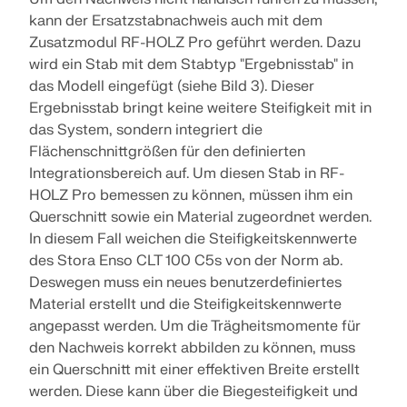
MEHR ERFAHREN
kann der Ersatzstabnachweis auch mit dem
Zusatzmodul RF-HOLZ Pro geführt werden. Dazu
wird ein Stab mit dem Stabtyp "Ergebnisstab" in
das Modell eingefügt (siehe Bild 3). Dieser
Ergebnisstab bringt keine weitere Steifigkeit mit in
das System, sondern integriert die
Flächenschnittgrößen für den definierten
Integrationsbereich auf. Um diesen Stab in RF-
HOLZ Pro bemessen zu können, müssen ihm ein
Querschnitt sowie ein Material zugeordnet werden.
In diesem Fall weichen die Steifigkeitskennwerte
des Stora Enso CLT 100 C5s von der Norm ab.
Deswegen muss ein neues benutzerdefiniertes
Material erstellt und die Steifigkeitskennwerte
Geo-Zonen-Tool
angepasst werden. Um die Trägheitsmomente für
Der Dlubal-Onlinedienst bietet Zonenkarten zur
den Nachweis korrekt abbilden zu können, muss
schnellen Ermittlung von Schneelasten,
ein Querschnitt mit einer effektiven Breite erstellt
Windgeschwindigkeiten und seismischen Daten.
werden. Diese kann über die Biegesteifigkeit und