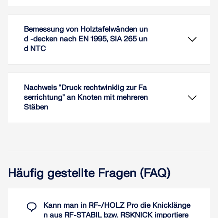
Bemessung von Holztafelwänden un
d -decken nach EN 1995, SIA 265 un
d NTC
Nachweis "Druck rechtwinklig zur Fa
serrichtung" an Knoten mit mehreren
Stäben
Mithilfe der Add-Ons Mehrschichtige Flächen und
Holzbemessung können Sie Holztafelwände
(Balkenscheiben) gemäß der amerikanischen
Häufig gestellte Fragen (FAQ)
Normen NDS und SDPWS sowie der kanadischen
Norm CSA O86 bemessen.
Es lassen sich einzelne Wände oder ganze 3D-
Mit Hilfe von RFEM 6 und dem Add-On
Kann man in RF-/HOLZ Pro die Knicklänge
Strukturen (auch Hybridkonstruktionen) berechnen.
Holzbemessung können Sie Balkenscheiben und
n aus RF-STABIL bzw. RSKNICK importiere