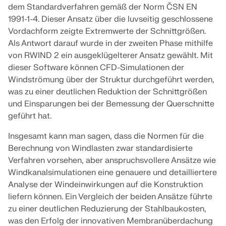
dem Standardverfahren gemäß der Norm ČSN EN
MEHR ERFAHREN
1991-1-4. Dieser Ansatz über die luvseitig geschlossene
Vordachform zeigte Extremwerte der Schnittgrößen.
Als Antwort darauf wurde in der zweiten Phase mithilfe
von RWIND 2 ein ausgeklügelterer Ansatz gewählt. Mit
dieser Software können CFD-Simulationen der
Windströmung über der Struktur durchgeführt werden,
was zu einer deutlichen Reduktion der Schnittgrößen
und Einsparungen bei der Bemessung der Querschnitte
geführt hat.
Insgesamt kann man sagen, dass die Normen für die
Berechnung von Windlasten zwar standardisierte
Verfahren vorsehen, aber anspruchsvollere Ansätze wie
Geo-Zonen-Tool
Windkanalsimulationen eine genauere und detailliertere
Analyse der Windeinwirkungen auf die Konstruktion
Der Dlubal-Onlinedienst bietet Zonenkarten zur
liefern können. Ein Vergleich der beiden Ansätze führte
schnellen Ermittlung von Schneelasten,
zu einer deutlichen Reduzierung der Stahlbaukosten,
Windgeschwindigkeiten und seismischen Daten.
was den Erfolg der innovativen Membranüberdachung