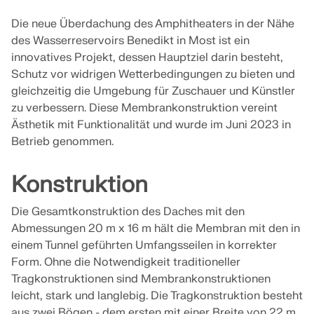
Werden Sie Teil eines weltweit führenden Anbieters
zur Seite.
von Ingenieursoftware und bringen Sie Ihre Karriere
SUPPORT ERHALTEN
Die neue Überdachung des Amphitheaters in der Nähe
auf ein neues Niveau.
KOSTENLOSE LIZENZ ERHALTEN
RWIND 3
des Wasserreservoirs Benedikt in Most ist ein
MIT DEM SUPPORT IN VERBINDUNG TRETEN
innovatives Projekt, dessen Hauptziel darin besteht,
OFFENE STELLEN ENTDECKEN
Schutz vor widrigen Wetterbedingungen zu bieten und
CFD-Software für digitale Windkanäle
gleichzeitig die Umgebung für Zuschauer und Künstler
zu verbessern. Diese Membrankonstruktion vereint
Weitere Infos
Ästhetik mit Funktionalität und wurde im Juni 2023 in
Betrieb genommen.
Konstruktion
Dlubal API
Die Gesamtkonstruktion des Daches mit den
Abmessungen 20 m x 16 m hält die Membran mit den in
Ihr Tor zur parametrischen Modellierung und
einem Tunnel geführten Umfangsseilen in korrekter
Automatisierung
Form. Ohne die Notwendigkeit traditioneller
Tragkonstruktionen sind Membrankonstruktionen
API entdecken
leicht, stark und langlebig. Die Tragkonstruktion besteht
aus zwei Bögen - dem ersten mit einer Breite von 22 m