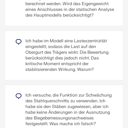
Bemaßung kann im ausklappbaren Navigator
Zum Erklärvideo
berechnet werden. Wird das Eigengewicht
rechts aktiviert werden. Die erzeugten Maßketten
eines Anschlusses in der statischen Analyse
lassen sich löschen und verschieben.
des Hauptmodells berücksichtigt?
Weiterlesen
Weiterlesen
Ich habe im Modell eine Lastexzentrizität
eingestellt, sodass die Last auf den
Obergurt des Trägers wirkt. Die Bewertung
berücksichtigt dies jedoch nicht. Das
kritische Moment entspricht der
stabilisierenden Wirkung. Warum?
Ich versuche, die Funktion zur Schwächung
des Stahlquerschnitts zu verwenden. Ich
habe sie den Stäben zugewiesen, aber ich
habe keine Änderungen in der Ausnutzung
des Biegebemessungsnachweises
festgestellt. Was mache ich falsch?