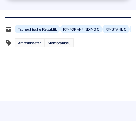
Tschechische Republik
RF-FORM-FINDING 5
RF-STAHL 5
R
Amphitheater
Membranbau