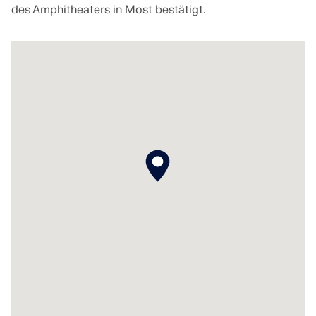
des Amphitheaters in Most bestätigt.
LASTZONEN PRÜFEN
Überholte Produkte