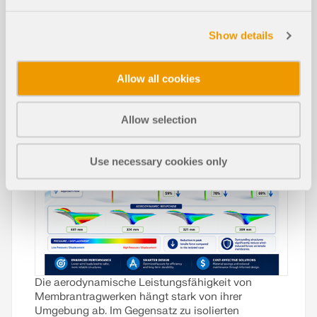
Technische Fachbeiträge
Show details
Wirkung von Umgebungsstrukturen
Allow all cookies
auf die aerodynamische Reaktion zu
NEU
gbeanspruchter Membrankonstrukti
onen
Allow selection
Use necessary cookies only
Die aerodynamische Leistungsfähigkeit von
Membrantragwerken hängt stark von ihrer
Umgebung ab. Im Gegensatz zu isolierten