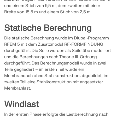
API Dokumentation
und einem Stich von 9,5 m, dem zweiten mit einer
Breite von 15,5 m und einem Stich von 2,5 m.
Index
Erste Schritte
Statische Berechnung
Anwendungen
Die statische Berechnung wurde im Dlubal-Programm
Modellobjekte
RFEM 5 mit dem Zusatzmodul RF-FORMFINDUNG
Abos & Preise
durchgeführt. Die Seile wurden als Seilstäbe modelliert
und die Berechnungen nach Theorie III. Ordnung
Beispiele
durchgeführt. Das Berechnungsmodell wurde in zwei
Teile gegliedert – im ersten Teil wurde ein
Membrandach ohne Stahlkonstruktion abgebildet, im
zweiten Teil eine Stahlkonstruktion mit angesetzter
FEM für Stahlverbindungen
Membranlast.
Entwerfen und analysieren Sie Stahlverbindungen
mit CBFEM gemäß EN 1993-1-8 und AISC 360,
Windlast
vollständig integriert in RFEM 6 für schnellere und
genauere Arbeitsabläufe in der Tragwerksplanung.
In der ersten Phase erfolgte die Lastberechnung nach