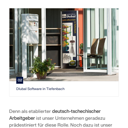
MEHR ERFAHREN
02
Dlubal Software in Tiefenbach
Geo-Zonen-Tool
Der Dlubal-Onlinedienst bietet Zonenkarten zur
Denn als etablierter
deutsch-tschechischer
schnellen Ermittlung von Schneelasten,
Arbeitgeber
ist unser Unternehmen geradezu
Windgeschwindigkeiten und seismischen Daten.
prädestiniert für diese Rolle. Noch dazu ist unser