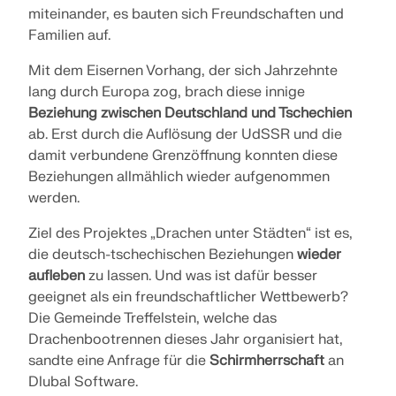
miteinander, es bauten sich Freundschaften und
API Dokumentation
Familien auf.
Index
Mit dem Eisernen Vorhang, der sich Jahrzehnte
Erste Schritte
lang durch Europa zog, brach diese innige
Anwendungen
Beziehung zwischen Deutschland und Tschechien
ab. Erst durch die Auflösung der UdSSR und die
Modellobjekte
damit verbundene Grenzöffnung konnten diese
Abos & Preise
Beziehungen allmählich wieder aufgenommen
Beispiele
werden.
Ziel des Projektes „Drachen unter Städten“ ist es,
die deutsch-tschechischen Beziehungen
wieder
aufleben
zu lassen. Und was ist dafür besser
FEM für Stahlverbindungen
geeignet als ein freundschaftlicher Wettbewerb?
Entwerfen und analysieren Sie Stahlverbindungen
Die Gemeinde Treffelstein, welche das
mit CBFEM gemäß EN 1993-1-8 und AISC 360,
Drachenbootrennen dieses Jahr organisiert hat,
vollständig integriert in RFEM 6 für schnellere und
sandte eine Anfrage für die
Schirmherrschaft
an
genauere Arbeitsabläufe in der Tragwerksplanung.
Dlubal Software.