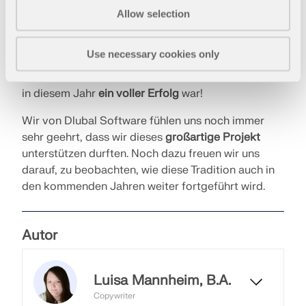
Musikalische Live-Gruppen aus Deutschland und
Allow selection
Tschechien sorgten für gute Stimmung. Für das
leibliche Wohl wurde gesorgt und auch die Kinder
Use necessary cookies only
kamen voll auf ihre Kosten. Das gute Wetter sorgte
ebenfalls dafür, dass „Drachen unter Städten“ auch
in diesem Jahr
ein voller Erfolg
war!
Wir von Dlubal Software fühlen uns noch immer
sehr geehrt, dass wir dieses
großartige Projekt
unterstützen durften. Noch dazu freuen wir uns
darauf, zu beobachten, wie diese Tradition auch in
den kommenden Jahren weiter fortgeführt wird.
Autor
Luisa Mannheim, B.A.
Copywriter