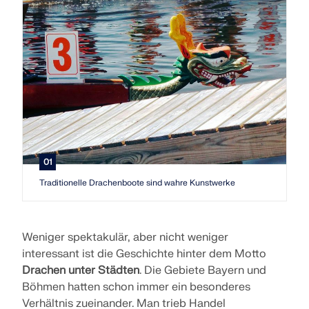
zur Seite.
SUPPORT ERHALTEN
OFFENE STELLEN ENTDECKEN
KOSTENLOSE LIZENZ ERHALTEN
RWIND 3
MIT DEM SUPPORT IN VERBINDUNG TRETEN
CFD-Software für digitale Windkanäle
Weitere Infos
01
Traditionelle Drachenboote sind wahre Kunstwerke
Dlubal API
Ihr Tor zur parametrischen Modellierung und
Weniger spektakulär, aber nicht weniger
Automatisierung
interessant ist die Geschichte hinter dem Motto
Drachen unter Städten
. Die Gebiete Bayern und
API entdecken
Böhmen hatten schon immer ein besonderes
Verhältnis zueinander. Man trieb Handel