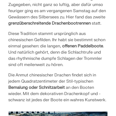
MODELLE ENTDECKEN
Zugegeben, nicht ganz so luftig, aber dafür umso
Ingenieurwesens gestaltet. Erleben Sie Innovation,
ERSTE SCHRITTE
Add-Ons
UNSERE KUNDEN
Wachstum und spannende Herausforderungen.
feuriger ging es am vergangenen Samstag auf den
Dlubal API
Gewässern des Silbersees zu. Hier fand das zweite
ANMELDEN
Zusätzliche Analysen
Der neue Dlubal API-Dienst (gRPC) bietet Ihnen eine
grenzüberschreitende Drachenbootrennen
statt.
flexible Schnittstelle zur Statiksoftware auf Basis
Dynamische Analysen
von Python und C# mit direktem Zugriff auf die
Diese Tradition stammt ursprünglich aus
KONTO ERSTELLEN
gesamte Dlubal-Produktpalette.
Sonderlösungen
chinesischen Gefilden. Ihr habt sie bestimmt schon
Bemessung
Entfesseln Sie die Kraft der Innovation
einmal gesehen: die langen,
offenen Paddelboote
.
Schnell Antworten finden
EINSTIEG MIT API
Und natürlich gehört, denn die Schlachtrufe und
Entdecken Sie innovative Tools und Verbesserungen,
das rhythmische dumpfe Schlagen der Trommler
Finden Sie schnelle Antworten auf häufig gestellte
die Ihren technischen Arbeitsablauf optimieren.
Fragen zu Dlubal Software. Durchsuchen oder filtern
sind oft meilenweit zu hören.
Deutsch
Sie Hunderte von FAQs, um Probleme im
RSECTION 1
Handumdrehen zu lösen.
NEUE FEATURES ENTDECKEN
Die Anmut chinesischer Drachen findet sich in
jedem Quadratzentimeter der Stil-typischen
Kostenfreie Zone von Dlubal Software
Bemalung oder Schnitzarbeit
an den Booten
Benutzerdefinierte Querschnittsberechnungen
FAQ ANZEIGEN
Statiksoftware für Studenten gratis
Finden Sie Ihren Traumjob
Sie können sich jederzeit fachkundig helfen lassen.
Treffen Sie die Experten
wieder. Mit dem dekorativen Drachenkopf und -
Als Benutzer von Service Contract Pro profitieren Sie
Tausende Studenten weltweit profitieren bereits von
schwanz ist jedes der Boote ein wahres Kunstwerk.
Weitere Infos
Werden Sie Teil eines weltweit führenden Anbieters
Unsere engagierten Ingenieure stehen Ihnen
von kostenloser KI-Unterstützung, E-Mail-Support,
Dlubal Software. Genießen Sie während Ihres
von Ingenieursoftware und bringen Sie Ihre Karriere
jederzeit und überall bei der Modellierung,
Live-Webinaren und Premium-Diensten.
gesamten Studiums kostenlosen Zugang,
auf ein neues Niveau.
Bemessung und bei technischen Herausforderungen
Schulungen und kompetenten Support.