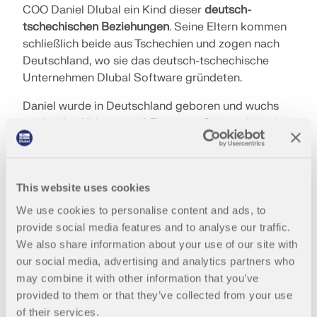
COO Daniel Dlubal ein Kind dieser
deutsch-
LASTZONEN PRÜFEN
tschechischen Beziehungen
. Seine Eltern kommen
schließlich beide aus Tschechien und zogen nach
Deutschland, wo sie das deutsch-tschechische
Unternehmen Dlubal Software gründeten.
Daniel wurde in Deutschland geboren und wuchs
mit beiden Kulturen auf. Eine gute Gelegenheit also,
die
grenzüberschreitende Arbeit
der Gemeinde
Treffelstein zu unterstützen!
Am
17. Juni
war es dann endlich so weit:
Zum
This website uses cookies
zweiten Mal
fand das grenzüberschreitende
We use cookies to personalise content and ads, to
Drachenbootrennen statt – dieses Mal erstmals in
Überholte Produkte
provide social media features and to analyse our traffic.
deutschen Gewässern. Zahlreiche Gäste fanden
We also share information about your use of our site with
sich ein, um dem Spektakel beizuwohnen.
our social media, advertising and analytics partners who
may combine it with other information that you’ve
Es traten
zwölf Mannschaften
aus Deutschland und
provided to them or that they’ve collected from your use
Tschechien gegeneinander an, darunter auch eine
of their services.
aus Tiefenbach, wo die Dlubal Software GmbH