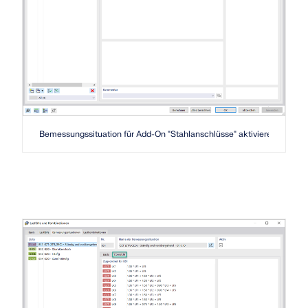
MEHR ERFAHREN
Bemessungssituation für Add-On "Stahlanschlüsse" aktivieren
Geo-Zonen-Tool
Der Dlubal-Onlinedienst bietet Zonenkarten zur
schnellen Ermittlung von Schneelasten,
Windgeschwindigkeiten und seismischen Daten.