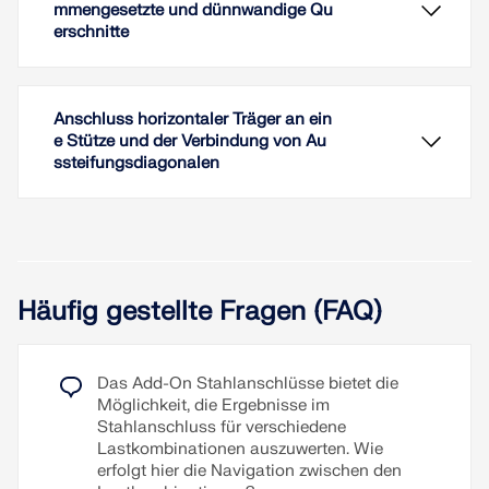
mmengesetzte und dünnwandige Qu
erschnitte
Anschluss horizontaler Träger an ein
e Stütze und der Verbindung von Au
ssteifungsdiagonalen
Im Add-On "Stahlanschlüsse" haben Sie die
Möglichkeit, in sämtlichen Komponenten die
Vorspannung von Schrauben bei der Berechnung
Häufig gestellte Fragen (FAQ)
zu berücksichtigen. Die Vorspannung lässt sich
einfach bei den Schraubenparametern mittels einer
Checkbox aktivieren und hat Auswirkungen sowohl
auf die Spannungs-Dehnungsberechnung als auch
Im Add-On Stahlanschlüsse haben Sie die
Das Add-On Stahlanschlüsse bietet die
auf die Steifigkeitsanalyse.
Möglichkeit, Verbindungen von Stäben mit
Möglichkeit, die Ergebnisse im
zusammengesetzten Querschnitten zu bemessen.
Stahlanschluss für verschiedene
Zudem können Sie Anschlussbemessungen für
Add-on "Stahlanschlüsse"
Lastkombinationen auszuwerten. Wie
nahezu alle dünnwandigen Querschnitte der
Erklärvideo: Vorgespannte Schrauben für
erfolgt hier die Navigation zwischen den
RFEM-Bibliothek durchführen.
Stahlanschlüsse