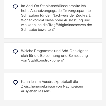
Verformung der Verbindung.
Im Add-On Stahlanschlüsse erhalte ich
hohe Ausnutzungsgrade für vorgespannte
Ermüdungsfestigkeit:
Sie sind widerstandsfähig
Schrauben für den Nachweis der Zugkraft.
gegen Ermüdung.
Woher kommt diese hohe Auslastung und
Einfache Montage:
Sie sind relativ einfach zu
wie kann ich die Tragfähigkeitsreserven der
montieren und demontieren.
Schraube bewerten?
Berechnung und Bemessung
Die Berechnung von vorgespannten Schrauben
erfolgt in RFEM mittels des durch das Add-On
"Stahlanschlüsse" generierten Analyse-FE-Modells.
Dabei werden Klemmkraft, Reibung zwischen den
Welche Programme und Add-Ons eignen
Bauteilen, Scherfestigkeit der Schrauben und
sich für die Berechnung und Bemessung
Tragfähigkeit der Bauteile berücksichtigt. Die
von Stahlkonstruktionen?
Bemessung erfolgt nach DIN EN 1993-1-8
(Eurocode 3) oder der US-Norm ANSI/AISC 360-16.
Das erstellte Analysemodell inklusive Ergebnisse
kann als eigenständiges RFEM-Modell gespeichert
Kann ich im Ausdruckprotokoll die
und verwendet werden.
Zwischenergebnisse von Nachweisen
ausgeben lassen?
Weiterlesen