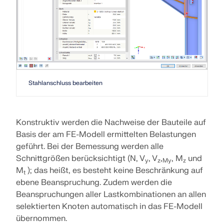
Werden Sie Teil eines weltweit führenden Anbieters
zur Seite.
von Ingenieursoftware und bringen Sie Ihre Karriere
SUPPORT ERHALTEN
auf ein neues Niveau.
KOSTENLOSE LIZENZ ERHALTEN
RWIND 3
MIT DEM SUPPORT IN VERBINDUNG TRETEN
OFFENE STELLEN ENTDECKEN
CFD-Software für digitale Windkanäle
Weitere Infos
Stahlanschluss bearbeiten
Konstruktiv werden die Nachweise der Bauteile auf
Basis der am FE-Modell ermittelten Belastungen
Dlubal API
geführt. Bei der Bemessung werden alle
Schnittgrößen berücksichtigt (N, V
, V
,
, M
und
y
z
My
z
Ihr Tor zur parametrischen Modellierung und
M
); das heißt, es besteht keine Beschränkung auf
t
Automatisierung
ebene Beanspruchung. Zudem werden die
Beanspruchungen aller Lastkombinationen an allen
API entdecken
selektierten Knoten automatisch in das FE-Modell
übernommen.