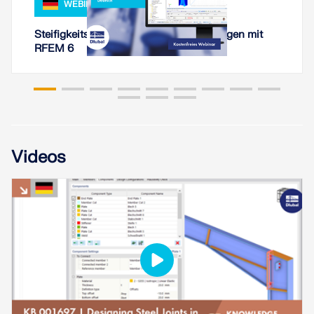
WEBINAR
Steifigkeitsanalyse von Stahlverbindungen mit
RFEM 6
Videos