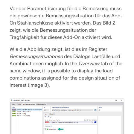
API Dokumentation
Vor der Parametrisierung für die Bemessung muss
die gewünschte Bemessungssituation für das Add-
Index
On Stahlanschlüsse aktiviert werden. Das Bild 2
Erste Schritte
zeigt, wie die Bemessungssituation der
Anwendungen
Tragfähigkeit für dieses Add-On aktiviert wird.
Modellobjekte
Wie die Abbildung zeigt, ist dies im Register
Abos & Preise
Bemessungssituationen
des Dialogs Lastfälle und
Kombinationen möglich. In the
Overview
tab of the
Beispiele
same window, it is possible to display the load
combinations assigned for the design situation of
interest (Image 3).
FEM für Stahlverbindungen
Entwerfen und analysieren Sie Stahlverbindungen
mit CBFEM gemäß EN 1993-1-8 und AISC 360,
vollständig integriert in RFEM 6 für schnellere und
genauere Arbeitsabläufe in der Tragwerksplanung.