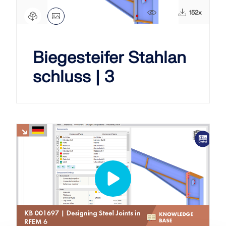
2404x
152x
Biegesteifer Stahlan
schluss | 3