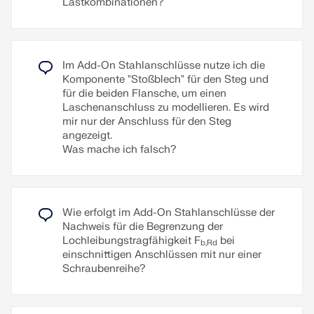
Lastkombinationen?
Zum Erklärvideo
Komplexen Anschluss horizontaler Träger an eine
Vorgespannte Schrauben sind spezielle Schrauben,
Stütze und der Verbindung von
die im Stahlbau verwendet werden, um eine hohe
Aussteifungsdiagonalen.
Weiterlesen
Klemmkraft zwischen den verbundenen Bauteilen
zu erzeugen. Diese Klemmkraft bewirkt eine
Das Anschlussmodell wurde mit ungefähr 50
Im Add-On Stahlanschlüsse nutze ich die
Reibung zwischen den Bauteilen, die die
Komponenten modelliert. Das Modell wurde nach
Komponente "Stoßblech" für den Steg und
Übertragung von Kräften ermöglicht.
dem Anwendungsbeispiel eines tatsächlichen
für die beiden Flansche, um einen
Tragwerks erstellt.
Laschenanschluss zu modellieren. Es wird
Funktionsweise
mir nur der Anschluss für den Steg
Vorgespannte Schrauben werden mit einem
angezeigt.
Weiterlesen
bestimmten Drehmoment angezogen, wodurch sie
Was mache ich falsch?
sich dehnen und eine Zugkraft erzeugen. Diese
Zugkraft wird auf die verbundenen Bauteile
übertragen und führt zu einer hohen Klemmkraft.
Die Klemmkraft verhindert ein Lösen der
Verbindung und sorgt für eine sichere
Wie erfolgt im Add-On Stahlanschlüsse der
Kraftübertragung.
Nachweis für die Begrenzung der
Lochleibungstragfähigkeit F
bei
b,Rd
Vorteile
einschnittigen Anschlüssen mit nur einer
Schraubenreihe?
Hohe Tragfähigkeit:
Vorgespannte Schrauben
können hohe Kräfte übertragen.
Geringe Verformung:
Sie minimieren die