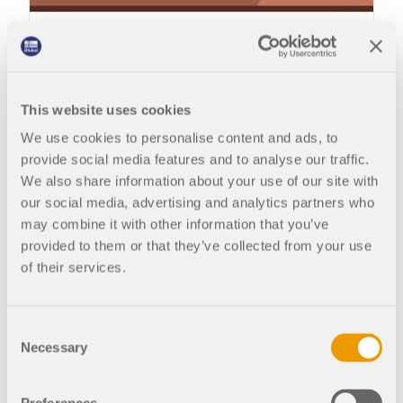
KNOWLEDGE BASE
KB 001697 | Bemessung von Stahlanschlüssen in RFEM 6
This website uses cookies
We use cookies to personalise content and ads, to
Autor
provide social media features and to analyse our traffic.
We also share information about your use of our site with
our social media, advertising and analytics partners who
Irena Kirova, M.Sc.
may combine it with other information that you’ve
Marketing & Customer Support
provided to them or that they’ve collected from your use
of their services.
Frau Kirova ist bei Dlubal zuständig
für die Erstellung von technischen
Links
Fachbeiträgen und unterstützt
Stahlanschlüsse für RFEM 6
unsere Anwender im
Consent
Kundensupport.
Necessary
KB 001719 | Neuartiger Ansatz zur Bemessung von
Selection
Stahlanschlüssen in RFEM 6
KB | Definition von Stahlanschlusskomponenten