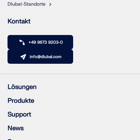
Dlubal-Standorte
Kontakt
+49 9673 9203-0
info@dlubal.com
Lösungen
Stahlbetonbau
Produkte
Stahlbau
Holzbau
RFEM 6
Support
Stahlanschlüsse
RSTAB 9
RSECTION 1
Häufig gestellte Fragen (FAQs)
News
RWIND 3
Individuelle Frage stellen
Schneelastzonen, Windzonen und Erdbebenzonen
Newsletter abonnieren