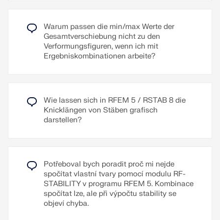
Russisch, Tschechisch, Polnisch, Ungarisch,
Slowakisch, Portugiesisch und Niederländisch.
Weiterlesen
Warum passen die min/max Werte der
Weitere Sprachen können selbst angelegt werden.
Gesamtverschiebung nicht zu den
Verformungsfiguren, wenn ich mit
Zusatztexte lassen sich als RTF-Dateien
Ergebniskombinationen arbeite?
importieren. Die Seitennummerierung ist ebenfalls
konfigurierbar, sodass z. B. Präfixe genutzt werden
können. Zudem lässt sich das Protokoll in eine
RTF- oder PDF-Datei sowie in VCmaster
Wie lassen sich in RFEM 5 / RSTAB 8 die
exportieren.
Knicklängen von Stäben grafisch
darstellen?
Weiterlesen
Potřeboval bych poradit proč mi nejde
spočítat vlastní tvary pomocí modulu RF-
STABILITY v programu RFEM 5. Kombinace
spočítat lze, ale při výpočtu stability se
objeví chyba.