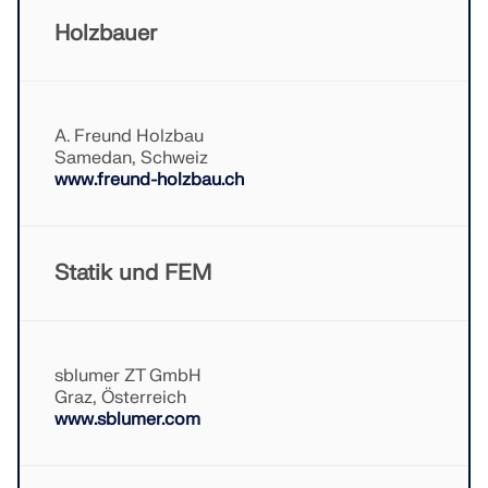
MEHR ERFAHREN
Holzbauer
A. Freund Holzbau
Samedan, Schweiz
www.freund-holzbau.ch
Statik und FEM
Geo-Zonen-Tool
sblumer ZT GmbH
Graz, Österreich
Der Dlubal-Onlinedienst bietet Zonenkarten zur
www.sblumer.com
schnellen Ermittlung von Schneelasten,
Windgeschwindigkeiten und seismischen Daten.