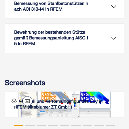
Bemessung von Stahlbetonstützen n
ach ACI 318-14 in RFEM
Bewehrung der bestehenden Stütze
gemäß Bemessungsanleitung AISC 1
5 in RFEM
In diesem Artikel wird der Einfluss der
Biegesteifigkeit von Seilen auf deren Schnittgrößen
Screenshots
dargestellt und erläutert. Außerdem werden
Hinweise gegeben, wie sich dieser Einfluss
reduzieren lässt.
3D-Modell und Verformungsfigur des Edy in
Weiterlesen
RFEM (© sblumer ZT GmbH)