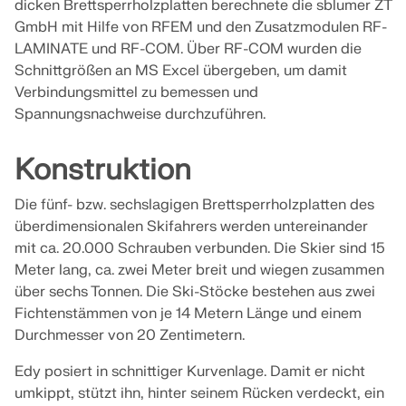
Werden Sie Teil eines weltweit führenden Anbieters
dicken Brettsperrholzplatten berechnete die sblumer ZT
zur Seite.
von Ingenieursoftware und bringen Sie Ihre Karriere
SUPPORT ERHALTEN
GmbH mit Hilfe von RFEM und den Zusatzmodulen RF-
auf ein neues Niveau.
KOSTENLOSE LIZENZ ERHALTEN
RWIND 3
LAMINATE und RF-COM. Über RF-COM wurden die
MIT DEM SUPPORT IN VERBINDUNG TRETEN
Schnittgrößen an MS Excel übergeben, um damit
OFFENE STELLEN ENTDECKEN
Verbindungsmittel zu bemessen und
CFD-Software für digitale Windkanäle
Spannungsnachweise durchzuführen.
Weitere Infos
Konstruktion
Die fünf- bzw. sechslagigen Brettsperrholzplatten des
überdimensionalen Skifahrers werden untereinander
Dlubal API
mit ca. 20.000 Schrauben verbunden. Die Skier sind 15
Meter lang, ca. zwei Meter breit und wiegen zusammen
über sechs Tonnen. Die Ski-Stöcke bestehen aus zwei
Ihr Tor zur parametrischen Modellierung und
Fichtenstämmen von je 14 Metern Länge und einem
Automatisierung
Durchmesser von 20 Zentimetern.
API entdecken
Edy posiert in schnittiger Kurvenlage. Damit er nicht
umkippt, stützt ihn, hinter seinem Rücken verdeckt, ein