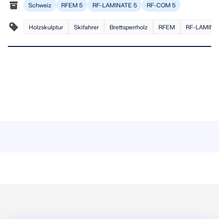
Schweiz
RFEM 5
RF-LAMINATE 5
RF-COM 5
Holzskulptur
Skifahrer
Brettsperrholz
RFEM
RF-LAMINA