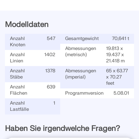
Modelldaten
Anzahl
547
Gesamtgewicht
70,641 t
Knoten
Abmessungen
19.813 x
Anzahl
1402
(metrisch)
19.437 x
Linien
21.418 m
Anzahl
1378
Abmessungen
65 x 63.77
Stäbe
(imperial)
x 70.27
feet
Anzahl
639
Flächen
Programmversion
5.08.01
Anzahl
1
Lastfälle
Haben Sie irgendwelche Fragen?