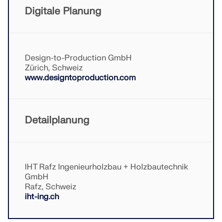
Digitale Planung
LASTZONEN PRÜFEN
Design-to-Production GmbH
Zürich, Schweiz
www.designtoproduction.com
Detailplanung
Überholte Produkte
IHT Rafz Ingenieurholzbau + Holzbautechnik
GmbH
Rafz, Schweiz
iht-ing.ch