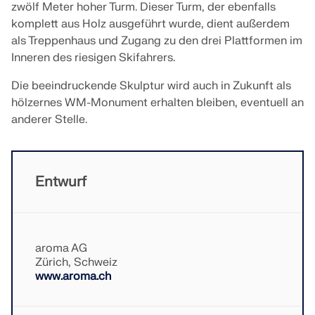
zwölf Meter hoher Turm. Dieser Turm, der ebenfalls
API Dokumentation
komplett aus Holz ausgeführt wurde, dient außerdem
als Treppenhaus und Zugang zu den drei Plattformen im
Index
Inneren des riesigen Skifahrers.
Erste Schritte
Die beeindruckende Skulptur wird auch in Zukunft als
Anwendungen
hölzernes WM-Monument erhalten bleiben, eventuell an
Modellobjekte
anderer Stelle.
Abos & Preise
Beispiele
Entwurf
FEM für Stahlverbindungen
Entwerfen und analysieren Sie Stahlverbindungen
aroma AG
mit CBFEM gemäß EN 1993-1-8 und AISC 360,
Zürich, Schweiz
vollständig integriert in RFEM 6 für schnellere und
www.aroma.ch
genauere Arbeitsabläufe in der Tragwerksplanung.